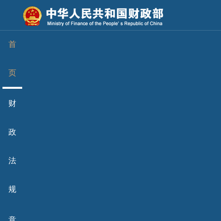
首
页
财
政
法
规
意