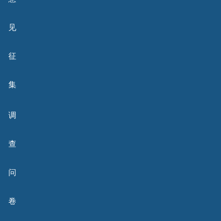
见
征
集
调
查
问
卷