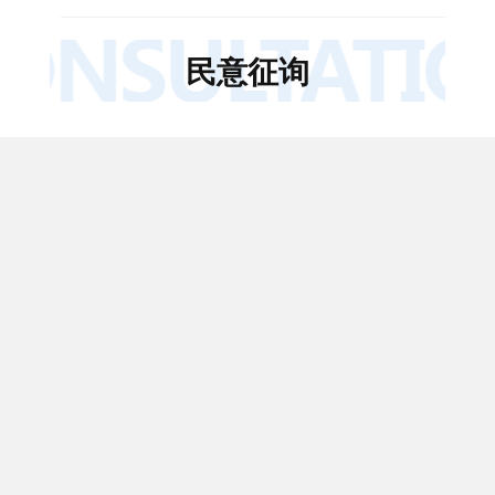
民意征询
意见征集
更多...
财政部门行使行政处罚裁量权
指导规范（征求意见稿）
截止时间：
2026-07-
征集已结束
企业财务通则（公开征求意见
25
稿）
创建部门：
条法司
意见条数：
65
截止时间：
2025-12-
征集已结束
08
创建部门：
资产管理
中华人民共和国增值税法实施
条例（征求意见稿）
司
意见条数：
437
截止时间：
2025-09-
征集已结束
10
创建部门：
税政司
意见条数：
5198